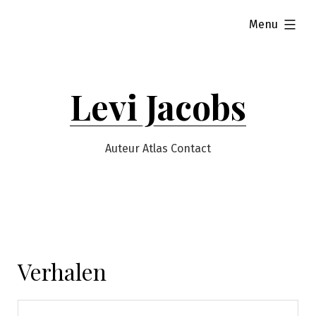
Naar
uitgeklapt
Menu
de
inhoud
springen
Levi Jacobs
Auteur Atlas Contact
Verhalen