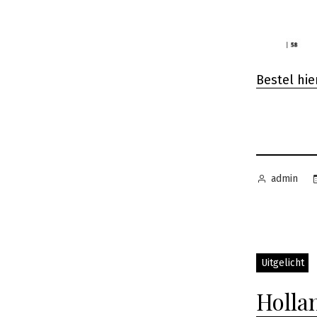
Bestel hie
Geplaatst
admin
door
Uitgelicht
Holla