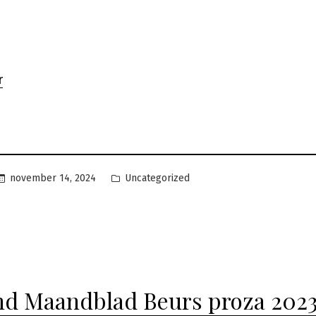
r
Geplaatst
november 14, 2024
Uncategorized
in
nd Maandblad Beurs proza 202