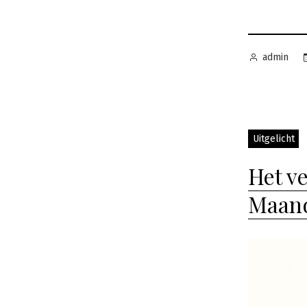
Geplaatst
admin
door
Uitgelicht
Het v
Maan