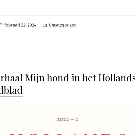
Geplaatst
februari 22, 2024
Uncategorized
in
erhaal Mijn hond in het Holland
dblad