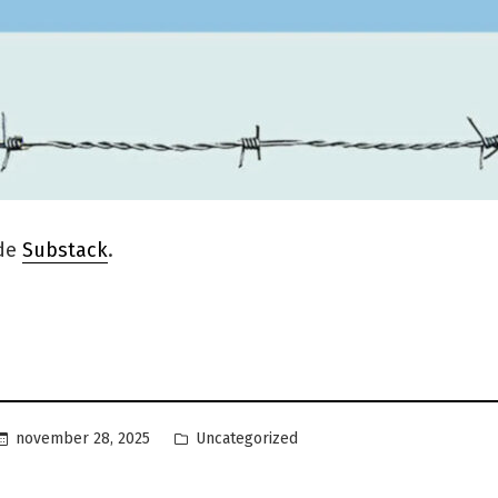
de
Substack
.
Geplaatst
november 28, 2025
Uncategorized
in