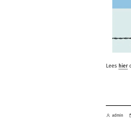
Lees
hier
Geplaatst
admin
door