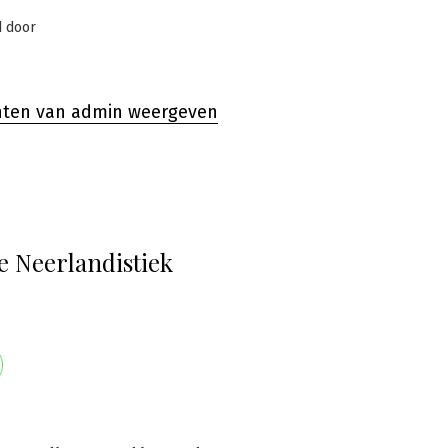
d door
chten van admin weergeven
ht
Vorig
e Neerlandistiek
bericht:
atie