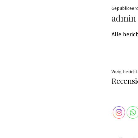
Gepubliceer
admin
Alle beri
Beric
Vorig bericht
Recensi
navig