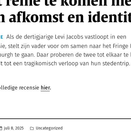
olledige recensie
hier
.
Geplaatst
juli 8, 2025
Uncategorized