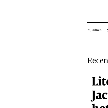
Geplaatst
admin
door
Recen