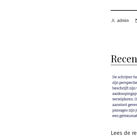
Geplaatst
admin
door
Recen
Lees de r