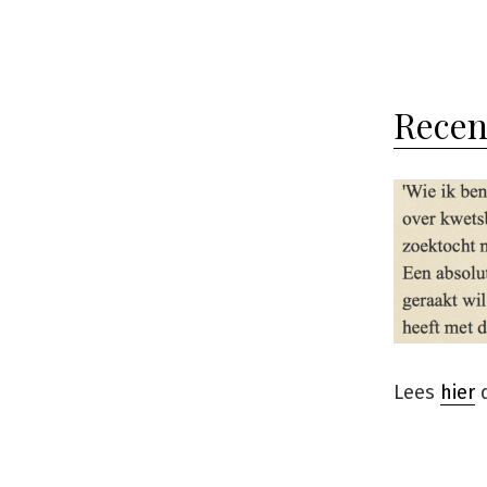
door
Recen
Lees
hier
d