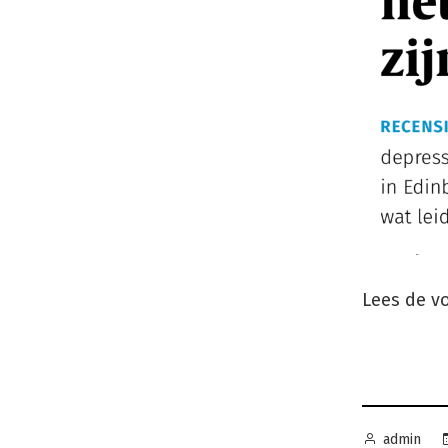
Lees de v
Geplaatst
admin