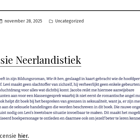
Geplaatst
november 28, 2025
Uncategorized
in
sie Neerlandistiek
ecensie
hier
.