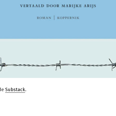
de
Substack
.