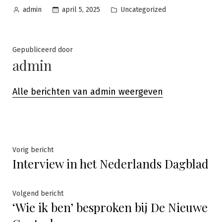
Geplaatst
Geplaatst
april 5, 2025
Uncategorized
admin
door
in
Gepubliceerd door
admin
Alle berichten van admin weergeven
Bericht
Vorig
Vorig bericht
Interview in het Nederlands Dagblad
bericht:
navigatie
Volgend
Volgend bericht
‘Wie ik ben’ besproken bij De Nieuwe
bericht: