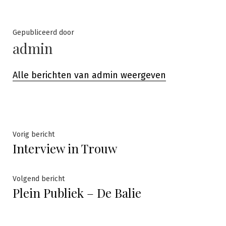
door
in
Gepubliceerd door
admin
Alle berichten van admin weergeven
Bericht
Vorig
Vorig bericht
Interview in Trouw
bericht:
navigatie
Volgend
Volgend bericht
Plein Publiek – De Balie
bericht: